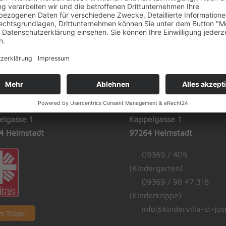
ger
Adresse
bethenverein e.V.
Kindervilla St. Josef
elgasse 1
Kappelgasse 1
4 Helmstadt
97264 Helmstadt
09369 / 405
(Kindergarten)
09369 / 98 47 318
(Kinderkrippe)
info@kindervilla-st-jos
m Träger