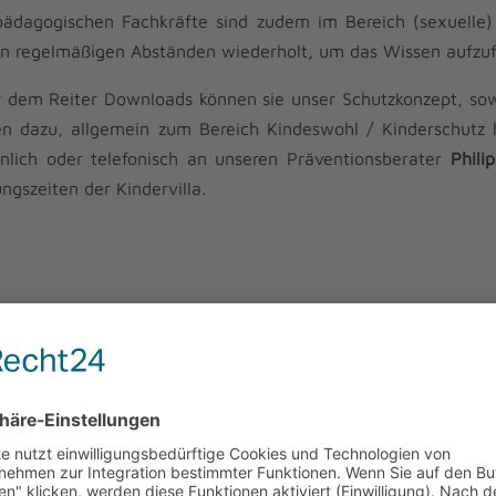
pädagogischen Fachkräfte sind zudem im Bereich (sexuelle)
in regelmäßigen Abständen wiederholt, um das Wissen aufzufr
 dem Reiter Downloads können sie unser Schutzkonzept, sow
n dazu, allgemein zum Bereich Kindeswohl / Kinderschutz 
nlich oder telefonisch an unseren Präventionsberater
Phili
ngszeiten der Kindervilla.