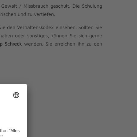
 Gewalt / Missbrauch geschult. Die Schulung
ischen und zu vertiefen.
ie den Verhaltenskodex einsehen. Sollten Sie
haben oder sonstiges, können Sie sich gerne
pp Schreck
wenden. Sie erreichen ihn zu den