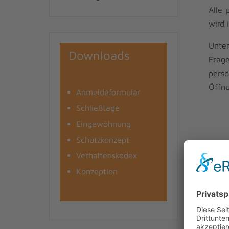
Alle 
wird 
Unter
Downloads
Frage
persö
Öffnu
Anmeldeformular
Schließtage
Eingewöhnung
Schutzkonzept
Verhaltenskodex
Konzeption