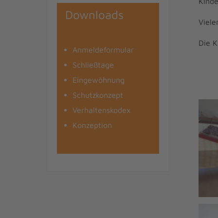
Kind
Downloads
Viele
Die K
Anmeldeformular
Schließtage
Eingewöhnung
Schutzkonzept
Verhaltenskodex
Konzeption