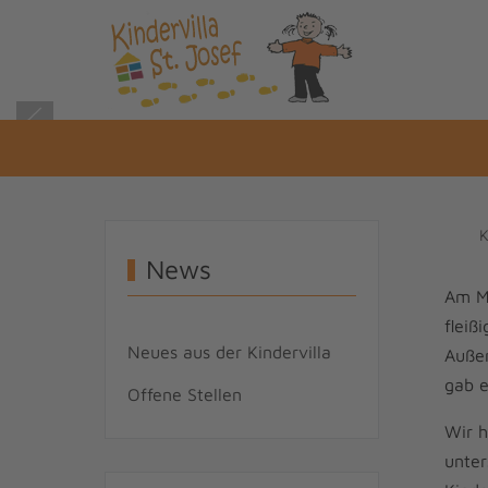
K
News
Am Mi
fleiß
Neues aus der Kindervilla
Außer
gab e
Offene Stellen
Wir h
unter