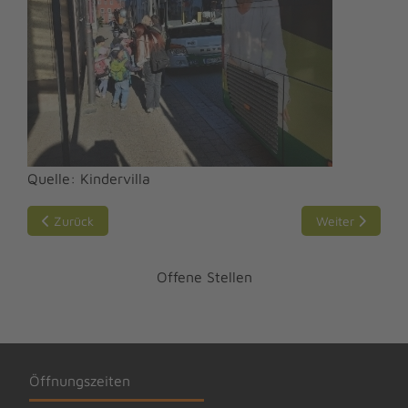
Quelle: Kindervilla
Vorheriger Beitrag: Unser Familienfest
Nächster Beitra
Zurück
Weiter
Offene Stellen
Öffnungszeiten