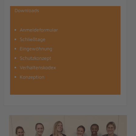
Downloads
Anmeldeformular
Schließtage
Eingewöhnung
Schutzkonzept
Verhaltenskodex
Konzeption